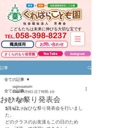
こどもたちは未来に伸びる大切な宝です
職員採用
お問い合わせ
You Tube
instagram
さくらのもり保育園
記事
全ての記事
saginosatoshi
全ての記事
2022年3月9日
読了時間: 1分
おひな祭り発表会
今すぐ始める
3月4日、おひな祭り発表会を行いまし
コミュニティ
た。
どのクラスのお友達もこの日のため