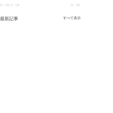
最新記事
すべて表示
12月 給食献立
12月 園だより