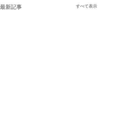
最新記事
すべて表示
12月 給食献立
12月 園だより
コメント