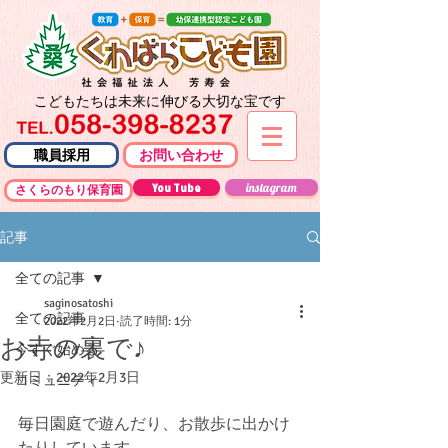
こどもたちは未来に伸びる大切な宝です
職員採用
お問い合わせ
You Tube
instagram
さくらのもり保育園
記事
全ての記事
saginosatoshi
全ての記事
2022年2月2日
読了時間: 1分
お寺の裏で♪
今すぐ始める
更新日：
2022年2月3日
コミュニティ
毎日園庭で遊んだり、お散歩に出かけ