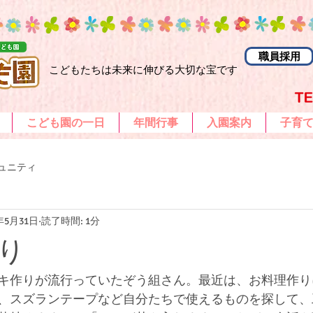
職員採用
こどもたちは未来に伸びる大切な宝です
こども園の一日
年間行事
入園案内
子育
ュニティ
2年5月31日
読了時間: 1分
り
キ作りが流行っていたぞう組さん。最近は、お料理作り
、スズランテープなど自分たちで使えるものを探して、