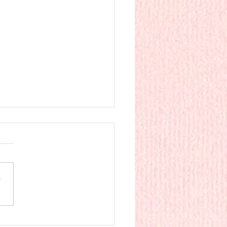
月 園だより
さ