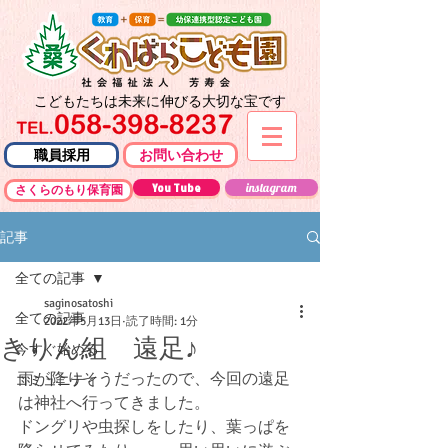
こどもたちは未来に伸びる大切な宝です
職員採用
お問い合わせ
You Tube
instagram
さくらのもり保育園
記事
全ての記事
saginosatoshi
全ての記事
2022年5月13日
読了時間: 1分
きりん組 遠足♪
今すぐ始める
雨が降りそうだったので、今回の遠足
コミュニティ
は神社へ行ってきました。
ドングリや虫探しをしたり、葉っぱを