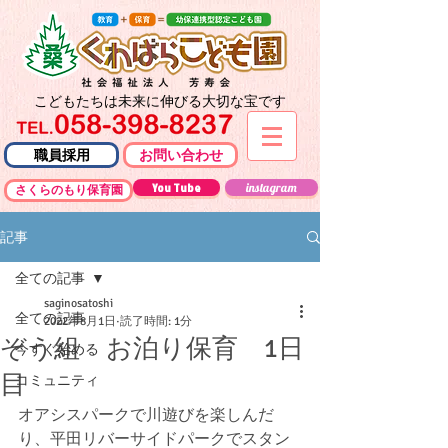
こどもたちは未来に伸びる大切な宝です
職員採用
お問い合わせ
You Tube
instagram
さくらのもり保育園
記事
全ての記事
saginosatoshi
全ての記事
2022年8月1日
読了時間: 1分
ぞう組 お泊り保育 1日
今すぐ始める
目
コミュニティ
オアシスパークで川遊びを楽しんだ
り、平田リバーサイドパークでスタン