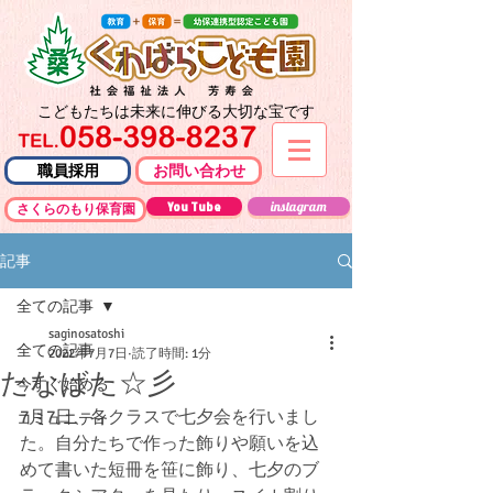
こどもたちは未来に伸びる大切な宝です
職員採用
お問い合わせ
You Tube
instagram
さくらのもり保育園
記事
全ての記事
saginosatoshi
全ての記事
2022年7月7日
読了時間: 1分
たなばた☆彡
今すぐ始める
7月7日、各クラスで七夕会を行いまし
コミュニティ
た。自分たちで作った飾りや願いを込
めて書いた短冊を笹に飾り、七夕のブ