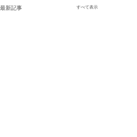
最新記事
すべて表示
12月 給食献立
12月 園だより
コメント