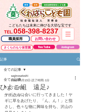
こどもたちは未来に伸びる大切な宝です
職員採用
お問い合わせ
You Tube
instagram
さくらのもり保育園
記事
全ての記事
saginosatoshi
全ての記事
2022年5月13日
読了時間: 1分
ひよこ組 遠足♪
今すぐ始める
ヤギさんに会いに行ってきました！ヤ
コミュニティ
ギに草をあげたり、「ん、ん！」と指
さし、色々な物に興味を持ち、沢山の