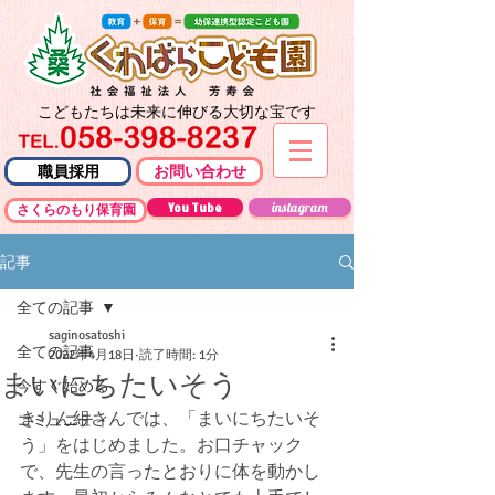
こどもたちは未来に伸びる大切な宝です
職員採用
お問い合わせ
You Tube
instagram
さくらのもり保育園
記事
全ての記事
saginosatoshi
全ての記事
2022年4月18日
読了時間: 1分
まいにちたいそう
今すぐ始める
きりん組さんでは、「まいにちたいそ
コミュニティ
う」をはじめました。お口チャック
で、先生の言ったとおりに体を動かし