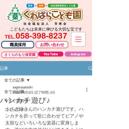
こどもたちは未来に伸びる大切な宝です
職員採用
お問い合わせ
You Tube
instagram
さくらのもり保育園
記事
全ての記事
saginosatoshi
全ての記事
2023年8月2日
読了時間: 1分
ハンカチ遊び♪
今すぐ始める
うさぎ組さんのハンカチ遊びです。ハ
コミュニティ
ンカチを折って歌に合わせてピアノや
太鼓などいろいろな楽器に変身しま