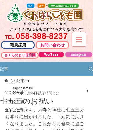
こどもたちは未来に伸びる大切な宝です
職員採用
お問い合わせ
You Tube
instagram
さくらのもり保育園
記事
全ての記事
saginosatoshi
全ての記事
2022年11月16日
読了時間: 1分
七五三のお祝い
今すぐ始める
どのクラスも、お寺と神社に七五三の
コミュニティ
お参りに出かけました。「元気に大き
くなりました。これからも健康に過ご