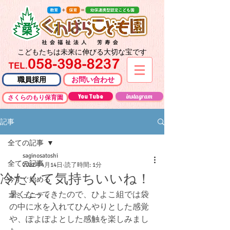
こどもたちは未来に伸びる大切な宝です
職員採用
お問い合わせ
You Tube
instagram
さくらのもり保育園
記事
全ての記事
saginosatoshi
全ての記事
2022年4月14日
読了時間: 1分
冷たくて気持ちいいね！
今すぐ始める
暑くなってきたので、ひよこ組では袋
コミュニティ
の中に水を入れてひんやりとした感覚
や、ぽよぽよとした感触を楽しみまし