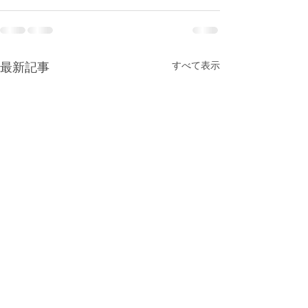
最新記事
すべて表示
12月 給食献立
12月 園だより