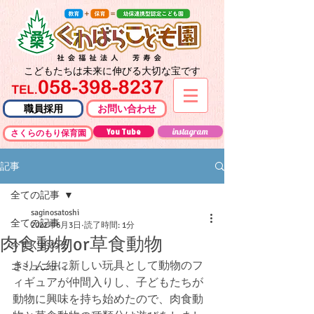
こどもたちは未来に伸びる大切な宝です
職員採用
お問い合わせ
You Tube
instagram
さくらのもり保育園
記事
全ての記事
saginosatoshi
全ての記事
2022年6月3日
読了時間: 1分
肉食動物or草食動物
今すぐ始める
きりん組に新しい玩具として動物のフ
コミュニティ
ィギュアが仲間入りし、子どもたちが
動物に興味を持ち始めたので、肉食動