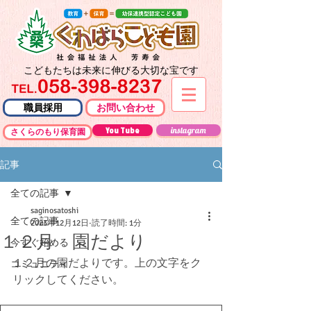
こどもたちは未来に伸びる大切な宝です
職員採用
お問い合わせ
You Tube
instagram
さくらのもり保育園
記事
全ての記事
saginosatoshi
全ての記事
2023年12月12日
読了時間: 1分
１２月 園だより
今すぐ始める
１２月の園だよりです。上の文字をク
コミュニティ
リックしてください。