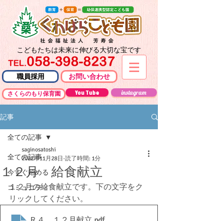
こどもたちは未来に伸びる大切な宝です
職員採用
お問い合わせ
You Tube
instagram
さくらのもり保育園
記事
全ての記事
saginosatoshi
全ての記事
2022年11月28日
読了時間: 1分
１２月 給食献立
今すぐ始める
１２月の給食献立です。下の文字をク
コミュニティ
リックしてください。
Ｒ４．１２月献立
.pdf