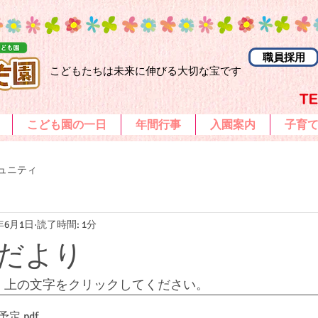
職員採用
こどもたちは未来に伸びる大切な宝です
こども園の一日
年間行事
入園案内
子育
ュニティ
2年6月1日
読了時間: 1分
だより
。上の文字をクリックしてください。
予定
.pdf