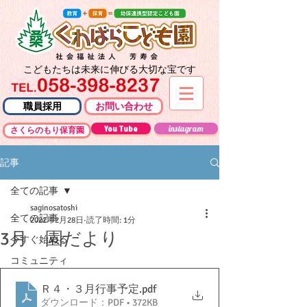
こどもたちは未来に伸びる大切な宝です
職員採用
お問い合わせ
You Tube
instagram
さくらのもり保育園
記事
全ての記事
saginosatoshi
全ての記事
2022年2月28日
読了時間: 1分
3月 園だより
今すぐ始める
コミュニティ
Ｒ４・３月行事予定
.pdf
ダウンロード：PDF • 372KB