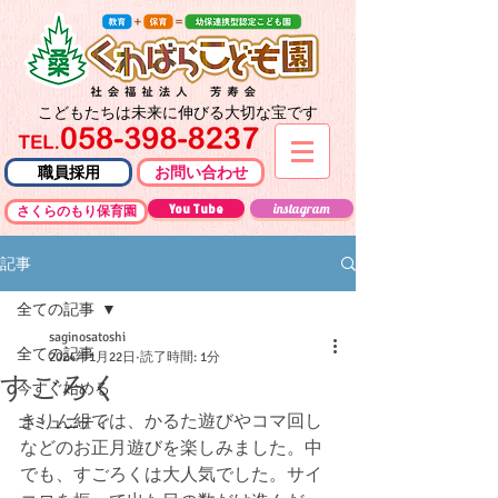
こどもたちは未来に伸びる大切な宝です
職員採用
お問い合わせ
You Tube
instagram
さくらのもり保育園
記事
全ての記事
saginosatoshi
全ての記事
2024年1月22日
読了時間: 1分
すごろく
今すぐ始める
きりん組では、かるた遊びやコマ回し
コミュニティ
などのお正月遊びを楽しみました。中
でも、すごろくは大人気でした。サイ