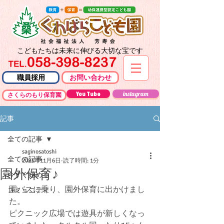
こどもたちは未来に伸びる大切な宝です
職員採用
お問い合わせ
You Tube
instagram
さくらのもり保育園
記事
全ての記事
saginosatoshi
全ての記事
2023年11月6日
読了時間: 1分
園外保育♪
今すぐ始める
園バスに乗り、園外保育に出かけまし
コミュニティ
た。
ピクニック広場では遊具が新しくなっ