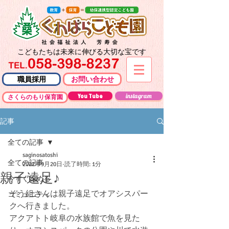
こどもたちは未来に伸びる大切な宝です
職員採用
お問い合わせ
You Tube
instagram
さくらのもり保育園
記事
全ての記事
saginosatoshi
全ての記事
2022年9月20日
読了時間: 1分
親子遠足♪
今すぐ始める
ぞう組さんは親子遠足でオアシスパー
コミュニティ
クへ行きました。
アクアトト岐阜の水族館で魚を見た