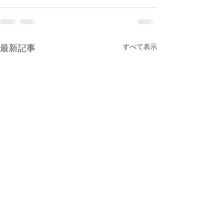
最新記事
すべて表示
12月 給食献立
12月 園だより