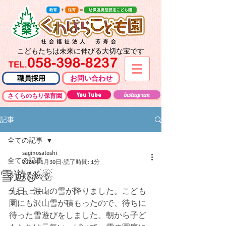
こどもたちは未来に伸びる大切な宝です
職員採用
お問い合わせ
You Tube
instagram
さくらのもり保育園
記事
全ての記事
saginosatoshi
全ての記事
2024年1月30日
読了時間: 1分
雪遊び☃
今すぐ始める
先日、沢山の雪が降りました。こども
コミュニティ
園にも沢山雪が積もったので、待ちに
待った雪遊びをしました。朝から子ど