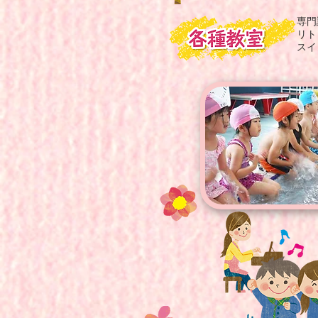
専門
リト
スイ