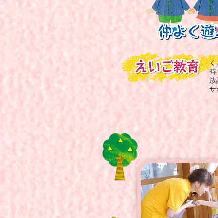
く
時
放
サ