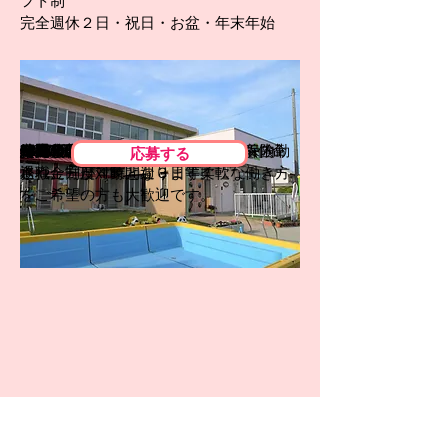
フト制
完全週休２日・祝日・お盆・年末年始
厚生年金・健康保険・労災・雇用保険・
時間給
処遇改善手当
交通費
1150円～
5,000 円/月～40,000円/月※1
50,000円まで距離に応じて支給
※1 処遇改善手当について 職位を任命
特記事項
給与の下限
給与の上限
一日８時間週５日だけでなく、扶養内勤
184,000 円/月額
30,000 円/月額
応募する
退職金制度
された方が対象となります。
務や、一日４時間週３日等柔軟な働き方
をご希望の方も大歓迎です。