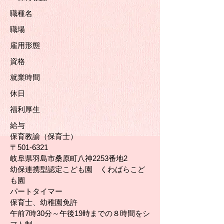
職種名
職場
雇用形態
資格
就業時間
休日
福利厚生
給与
保育教諭（保育士）
〒501-6321
岐阜県羽島市桑原町八神2253番地2
幼保連携型認定こども園 くわばらこど
も園
パートタイマー
保育士、幼稚園免許
午前7時30分～午後19時までの８時間をシ