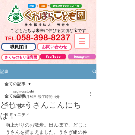
こどもたちは未来に伸びる大切な宝です
職員採用
お問い合わせ
You Tube
instagram
さくらのもり保育園
記事
全ての記事
saginosatoshi
全ての記事
2022年5月30日
読了時間: 1分
どじょうさんこんにち
今すぐ始める
は！
コミュニティ
雨上がりのお散歩。田んぼで、どじょ
うさんを捕まえました。うさぎ組の仲