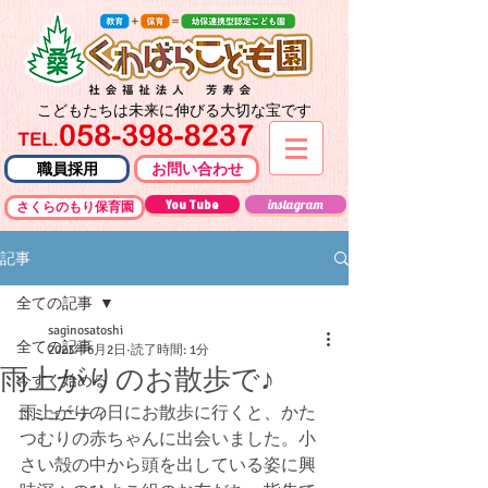
こどもたちは未来に伸びる大切な宝です
職員採用
お問い合わせ
You Tube
instagram
さくらのもり保育園
記事
全ての記事
saginosatoshi
全ての記事
2023年6月2日
読了時間: 1分
雨上がりのお散歩で♪
今すぐ始める
雨上がりの日にお散歩に行くと、かた
コミュニティ
つむりの赤ちゃんに出会いました。小
さい殻の中から頭を出している姿に興