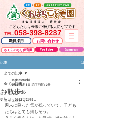
こどもたちは未来に伸びる大切な宝です
職員採用
お問い合わせ
You Tube
instagram
さくらのもり保育園
記事
全ての記事
saginosatoshi
全ての記事
2022年2月8日
読了時間: 1分
お散歩♪
今すぐ始める
更新日：
2022年2月9日
コミュニティ
週末に降った雪が残っていて、子ども
たちはとても嬉しそう。